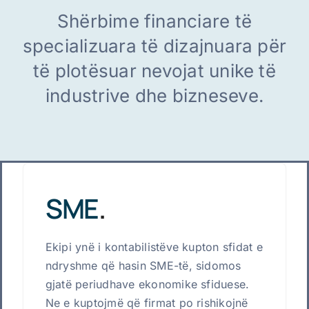
Shërbime financiare të
Shqip
specializuara të dizajnuara për
të plotësuar nevojat unike të
industrive dhe bizneseve.
SME
.
Ekipi ynë i kontabilistëve kupton sfidat e
ndryshme që hasin SME-të, sidomos
gjatë periudhave ekonomike sfiduese.
Ne e kuptojmë që firmat po rishikojnë