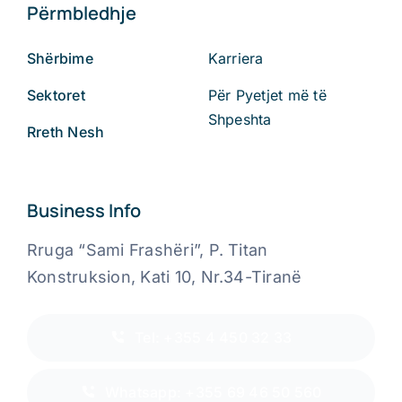
Përmbledhje
Shërbime
Karriera
Sektoret
Për Pyetjet më të
Shpeshta
Rreth Nesh
Business Info
Rruga “Sami Frashëri”, P. Titan
Konstruksion, Kati 10, Nr.34-Tiranë
Tel: +355 4 450 32 33
Whatsapp: +355 69 46 50 560