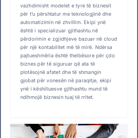
vazhdimisht modelet e tyre të biznesit
për t’u përshtatur me teknologjinë dhe
automatizimin në zhvillim. Ekipi ynë
është i specializuar gjithashtu në
përdorimin e zgjidhjeve bazuar në cloud
për një kontabilitet më të mirë. Ndërsa
pajtueshmëria është thelbësore për çdo
biznes për të siguruar që ata të
plotësojnë afatet dhe të shmangin
gjobat për vonesën në paraqitje, ekipi
ynë i këshilluesve gjithashtu mund të
ndihmojë biznesin tuaj të rritet.