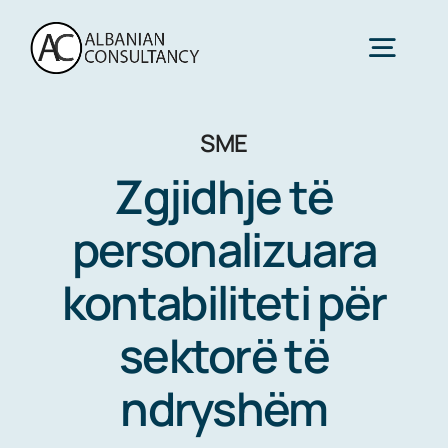
Skip
to
Togg
content
Navig
SME
Home
Zgjidhje të
Shërbime
personalizuara
kontabiliteti për
Sektoret
sektorë të
Rreth Nesh
ndryshëm
Kontaktoni