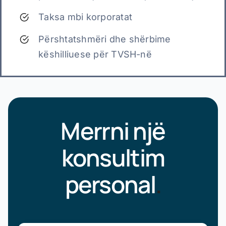
Taksa mbi korporatat
Përshtatshmëri dhe shërbime
këshilliuese për TVSH-në
Merrni një
konsultim
personal
.