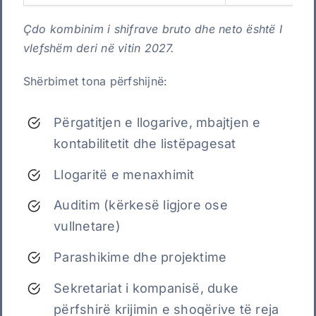
Çdo kombinim i shifrave bruto dhe neto është I
vlefshëm deri në vitin 2027.
Shërbimet tona përfshijnë:
Përgatitjen e llogarive, mbajtjen e
kontabilitetit dhe listëpagesat
Llogaritë e menaxhimit
Auditim (kërkesë ligjore ose
vullnetare)
Parashikime dhe projektime
Sekretariat i kompanisë, duke
përfshirë krijimin e shoqërive të reja