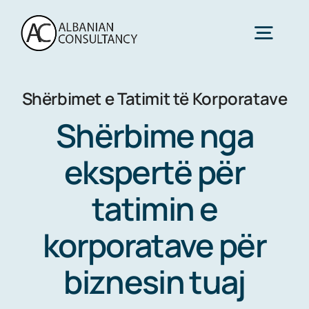
Skip
to
Togg
content
Navig
Shërbimet e Tatimit të Korporatave
Home
Shërbime nga
Shërbime
ekspertë për
tatimin e
Sektoret
korporatave për
Rreth Nesh
biznesin tuaj
Kontaktoni