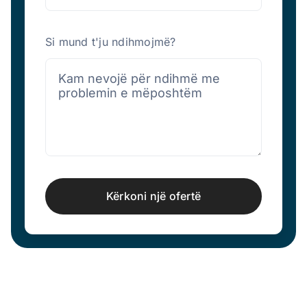
Si mund t'ju ndihmojmë?
Kërkoni një ofertë