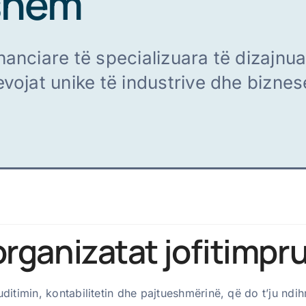
shëm
anciare të specializuara të dizajnua
vojat unike të industrive dhe biznes
rganizatat jofitimpr
itimin, kontabilitetin dhe pajtueshmërinë, që do t’ju ndihm