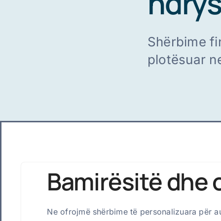
ndry
Shërbime fin
plotësuar ne
Bamirësitë dhe o
Ne ofrojmë shërbime të personalizuara për aud