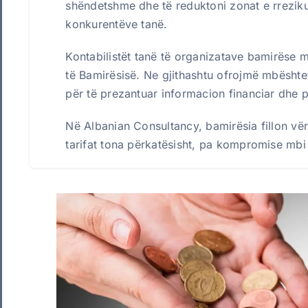
shëndetshme dhe të reduktoni zonat e rreziku
konkurentëve tanë.
Kontabilistët tanë të organizatave bamirëse mu
të Bamirësisë. Ne gjithashtu ofrojmë mbështet
për të prezantuar informacion financiar dhe pë
Në Albanian Consultancy, bamirësia fillon vërt
tarifat tona përkatësisht, pa kompromise mbi