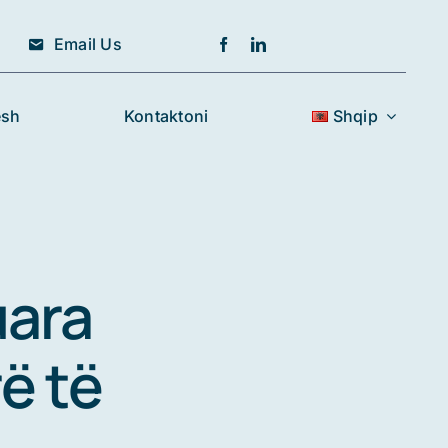
Email Us
esh
Kontaktoni
Shqip
uara
rë të