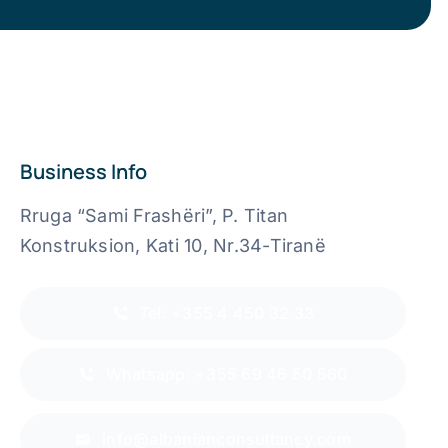
Business Info
Rruga “Sami Frashëri”, P. Titan
Konstruksion, Kati 10, Nr.34-Tiranë
Tel: +355 4 450 32 33
Whatsapp: +355 69 46 50 560
info@albanianconsultancy.com