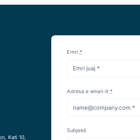
Emri
*
Adresa e email-it
*
Subjekti
on, Kati 10,