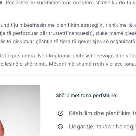
t. Por është në shërbimet tona me vlerë shtesë ku do ta s
nd t’ju mbështesin me planifikim strategjik, rishikime të 
je të përforcuar për trustet(financuesit), duke marrë pjes
r të diskutuar çështje të tjera të qeverisjes së organizat
et nga shtëpia. Ne i kuptojmë plotësisht nevojat dhe sfida
 cilësinë e shërbimit. Mësoni më shumë rreth vlerave tona
Shërbimet tona përfshijnë:
Këshillim dhe planifikim 
Llogaritje, taksa dhe regj