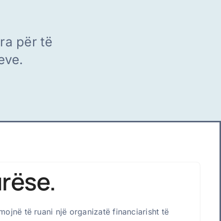
ra për të
eve.
urëse.
ojnë të ruani një organizatë financiarisht të