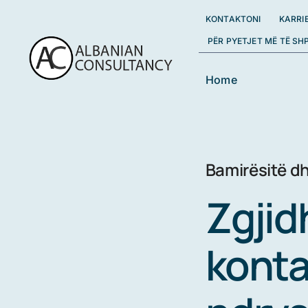
Skip
KONTAKTONI
KARRI
to
PËR PYETJET MË TË SH
content
Home
Bamirësitë dh
Zgjid
konta