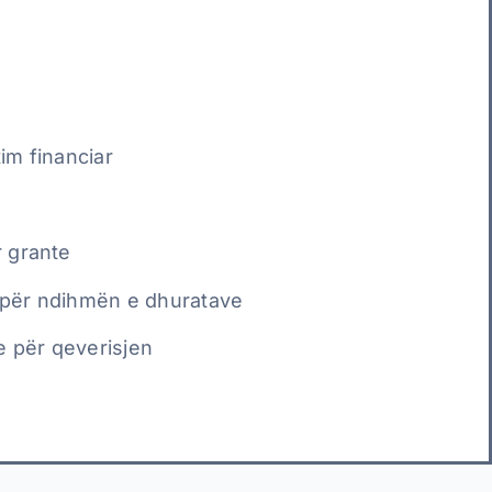
tim financiar
r grante
e për ndihmën e dhuratave
e për qeverisjen