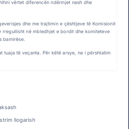
hihni vërtet diferencën ndërmjet nesh dhe
qeverisjes dhe me trajtimin e çështjeve të Komisionit
ë rregullisht në mbledhjet e bordit dhe komiteteve
ës bamirëse.
t tuaja të veçanta. Për këtë arsye, ne i përshtatim
.
taksash
istrim llogarish