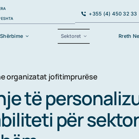
ERA
+355 (4) 450 32 33
PESHTA
Shërbime
Sektoret
Rreth N
e organizatat jofitimprurëse
hje të personaliz
biliteti për sekto