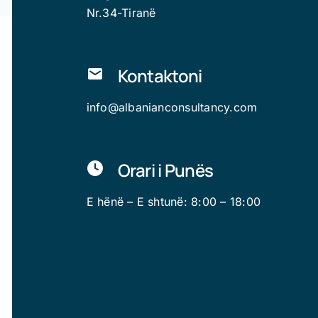
Nr.34-Tiranë
Kontaktoni
info@albanianconsultancy.com
Orari i Punës
E hënë – E shtunë: 8:00 – 18:00