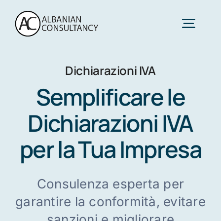
Skip
to
Togg
content
Navig
Dichiarazioni IVA
Home
Semplificare le
Servizi
Dichiarazioni IVA
per la Tua Impresa
Settori
Chi Siamo
Consulenza esperta per
garantire la conformità, evitare
Contattaci
sanzioni e migliorare