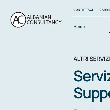
Skip
to
CONTATTACI
CARRI
content
Home
ALTRI SERVIZ
Servi
Suppo