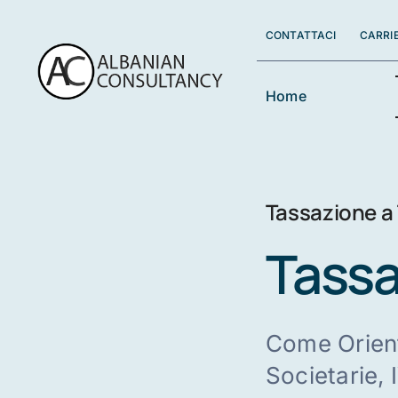
Skip
to
CONTATTACI
CARRI
content
Home
Tassazione a 
Tassa
Come Orient
Societarie, 